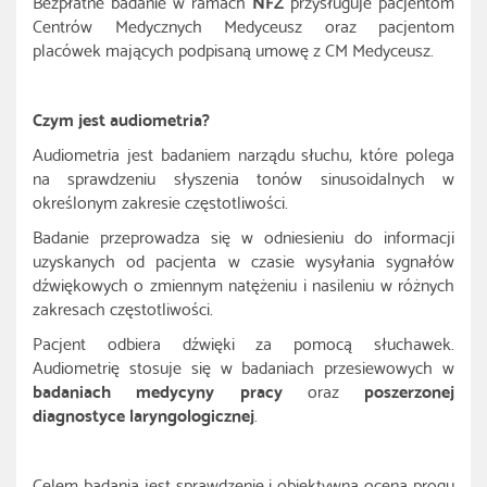
Bezpłatne badanie w ramach
NFZ
przysługuje pacjentom
Centrów Medycznych Medyceusz oraz pacjentom
placówek mających podpisaną umowę z CM Medyceusz.
Czym jest audiometria?
Audiometria jest badaniem narządu słuchu, które polega
na sprawdzeniu słyszenia tonów sinusoidalnych w
określonym zakresie częstotliwości.
Badanie przeprowadza się w odniesieniu do informacji
uzyskanych od pacjenta w czasie wysyłania sygnałów
dźwiękowych o zmiennym natężeniu i nasileniu w różnych
zakresach częstotliwości.
Pacjent odbiera dźwięki za pomocą słuchawek.
Audiometrię stosuje się w badaniach przesiewowych w
badaniach medycyny pracy
oraz
poszerzonej
diagnostyce laryngologicznej
.
Celem badania jest sprawdzenie i obiektywna ocena progu