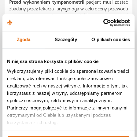
Przed wykonaniem tympanometrii
pacjent musi zostać
zbadany przez lekarza laryngologa w celu oceny przewodu
słuchowego zewnętrznego, a także powinien mieć
wykonaną
audiometrię tonalną
.
Pacjent w czasie badania siedzi, do przewodu słuchowego
zewnętrznego wprowadzana jest
sonda pomiarowa
Zgoda
Szczegóły
O plikach cookies
uszczelniająca przewód
. Zmiany ciśnienia powodują
wychylenia błony bębęnkowej rejestrowane przez
tympanometr, a następnie są obrazowane w postaci
Niniejsza strona korzysta z plików cookie
wykresów.
Wykorzystujemy pliki cookie do spersonalizowania treści
Podczas badania pacjent
nie może mówić ani przełykać.
i reklam, aby oferować funkcje społecznościowe i
Badanie jest bezbolesne i trwa ok 5 minut.
analizować ruch w naszej witrynie. Informacje o tym, jak
korzystasz z naszej witryny, udostępniamy partnerom
Endoskopia górnych dróg
społecznościowym, reklamowym i analitycznym.
oddechowych
Partnerzy mogą połączyć te informacje z innymi danymi
otrzymanymi od Ciebie lub uzyskanymi podczas
(fiberoendoskopia)
korzystania z ich usług.