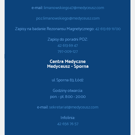
e-mail:
limanowskiego47@medyceusz.com
poz.limanowskiego@medyceusz.com
Zapisy na badanie Rezonansu Magnetycznego:
42 613 69 11/00
Zapisy do poradni POZ:
42 613 69 47
797-009-127
Centra Medyczne
Medyceusz - Sporna
ul. Sporna 83, Łódź
Godziny otwarcia:
pon. - pt. 8:00 - 20:00
e-mail:
sekretariat@medyceusz.com
Infolinia:
42 656 76 57