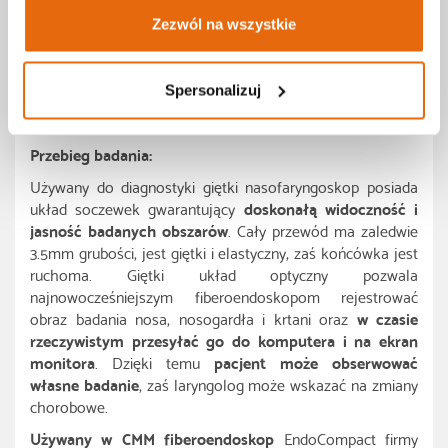
Fiberoendoskopia:
Zezwól na wszystkie
Badanie nosa, gardła i krtani wykonywane za pomocą
specjalnego, giętkiego
endoskopu
, czyli światłowodu
zakończonego kamerą.
Spersonalizuj
Przebieg badania:
Używany do diagnostyki giętki nasofaryngoskop posiada
układ soczewek gwarantujący
doskonałą widoczność i
jasność badanych obszarów
. Cały przewód ma zaledwie
3.5mm grubości, jest giętki i elastyczny, zaś końcówka jest
ruchoma. Giętki układ optyczny pozwala
najnowocześniejszym fiberoendoskopom rejestrować
obraz badania nosa, nosogardła i krtani oraz
w czasie
rzeczywistym przesyłać go do komputera i na ekran
monitora
. Dzięki temu
pacjent może obserwować
własne badanie
, zaś laryngolog może wskazać na zmiany
chorobowe.
Używany w CMM fiberoendoskop
EndoCompact firmy