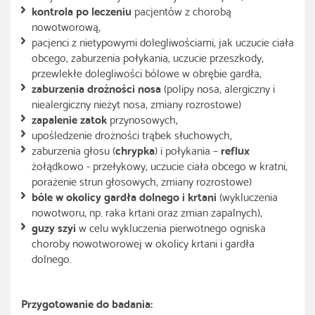
kontrola po leczeniu
pacjentów z chorobą
nowotworową,
pacjenci z nietypowymi dolegliwościami, jak uczucie ciała
obcego, zaburzenia połykania, uczucie przeszkody,
przewlekłe dolegliwości bólowe w obrębie gardła,
zaburzenia drożności nosa
(polipy nosa, alergiczny i
niealergiczny nieżyt nosa, zmiany rozrostowe)
zapalenie zatok
przynosowych,
upośledzenie drożności trąbek słuchowych,
zaburzenia głosu (
chrypka
) i połykania –
reflux
żołądkowo - przełykowy, uczucie ciała obcego w kratni,
porażenie strun głosowych, zmiany rozrostowe)
bóle w okolicy gardła dolnego i krtani
(wykluczenia
nowotworu, np. raka krtani oraz zmian zapalnych),
guzy szyi
w celu wykluczenia pierwotnego ogniska
choroby nowotworowej w okolicy krtani i gardła
dolnego.
Przygotowanie do badania: