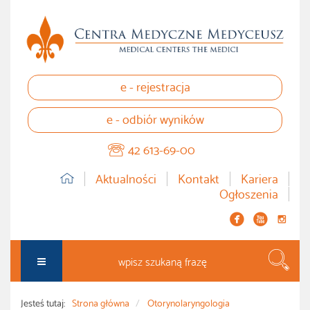
e - rejestracja
e - odbiór wyników
42 613-69-00
Aktualności
Kontakt
Kariera
Ogłoszenia


instagram
Szuka
Jesteś tutaj:
Strona główna
Otorynolaryngologia