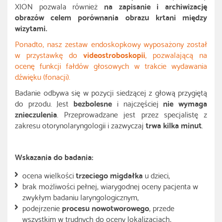
XION pozwala również
na zapisanie i archiwizację
obrazów celem porównania obrazu krtani między
wizytami.
Ponadto, nasz zestaw endoskopkowy wyposażony został
w przystawkę do
videostroboskopii
, pozwalającą na
ocenę funkcji fałdów głosowych w trakcie wydawania
dźwięku (fonacji).
Badanie odbywa się w pozycji siedzącej z głową przygiętą
do przodu. Jest
bezbolesne
i najczęściej
nie wymaga
znieczulenia
. Przeprowadzane jest przez specjalistę z
zakresu otorynolaryngologii i zazwyczaj
trwa kilka minut
.
Wskazania do badania:
ocena wielkości
trzeciego migdałka
u dzieci,
brak możliwości pełnej, wiarygodnej oceny pacjenta w
zwykłym badaniu laryngologicznym,
podejrzenie
procesu nowotworowego
, przede
wszystkim w trudnych do oceny lokalizacjach,