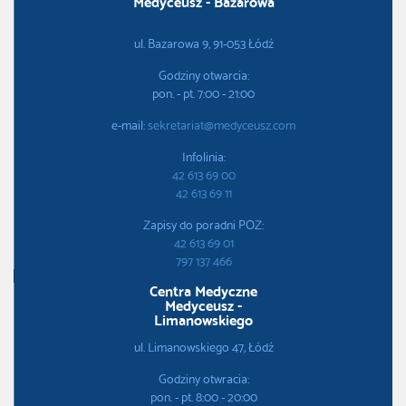
Medyceusz - Bazarowa
ul. Bazarowa 9, 91-053 Łódź
Godziny otwarcia:
pon. - pt. 7:00 - 21:00
e-mail:
sekretariat@medyceusz.com
Infolinia:
42 613 69 00
42 613 69 11
Zapisy do poradni POZ:
42 613 69 01
797 137 466
Centra Medyczne
Medyceusz -
Limanowskiego
ul. Limanowskiego 47, Łódź
Godziny otwracia:
pon. - pt. 8:00 - 20:00