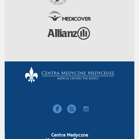


instagram
Centra Medyczne