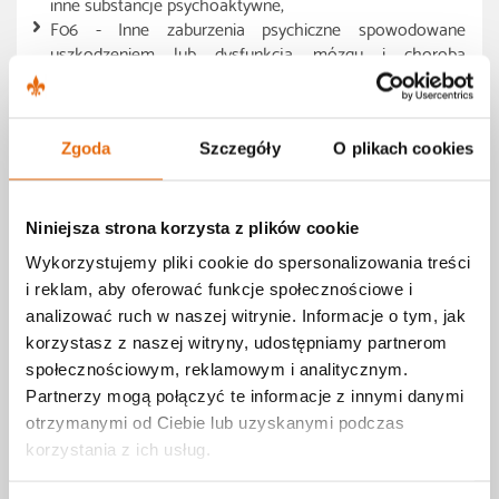
inne substancje psychoaktywne,
F06 - Inne zaburzenia psychiczne spowodowane
uszkodzeniem lub dysfunkcja mózgu i choroba
somatyczna,
F07 - Zaburzenia osobowości i zachowania
spowodowane choroba, uszkodzeniem lub dysfunkcja
mózgu,
Zgoda
Szczegóły
O plikach cookies
F20 - Schizofrenia,
F21 - Zaburzenie schizotypowe,
F22 - Uporczywe zaburzenia urojeniowe,
Niniejsza strona korzysta z plików cookie
F23 - Ostre i przemijające zaburzenia psychotyczne,
Wykorzystujemy pliki cookie do spersonalizowania treści
F24 - Indukowane zaburzenie urojeniowe,
i reklam, aby oferować funkcje społecznościowe i
F25 - Zaburzenia schizoafektywne,
analizować ruch w naszej witrynie. Informacje o tym, jak
F28 - Inne nieorganiczne zaburzenia psychotyczne,
F29 - Nieokreślona psychoza nieorganiczna,
korzystasz z naszej witryny, udostępniamy partnerom
F30 - Epizod maniakalny,
społecznościowym, reklamowym i analitycznym.
F31 - Zaburzenia afektywne dwubiegunowe,
Partnerzy mogą połączyć te informacje z innymi danymi
F71 - Upośledzenie umysłowe umiarkowanego stopnia,
otrzymanymi od Ciebie lub uzyskanymi podczas
F72 - Upośledzenie umysłowe znacznego stopnia,
korzystania z ich usług.
F73 - Upośledzenie umysłowe głębokiego stopnia,
F84 - Całościowe zaburzenia rozwojowe, lub