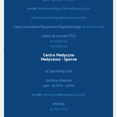
e-mail:
limanowskiego47@medyceusz.com
poz.limanowskiego@medyceusz.com
Zapisy na badanie Rezonansu Magnetycznego:
42 613 69 11/00
Zapisy do poradni POZ:
42 613 69 47
797-009-127
Centra Medyczne
Medyceusz - Sporna
ul. Sporna 83, Łódź
Godziny otwarcia:
pon. - pt. 8:00 - 20:00
e-mail:
sekretariat@medyceusz.com
Infolinia:
42 656 76 57