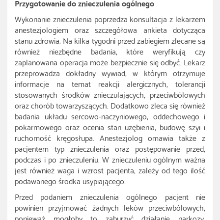
Przygotowanie do znieczulenia ogólnego
Wykonanie znieczulenia poprzedza konsultacja z lekarzem
anestezjologiem oraz szczegółowa ankieta dotycząca
stanu zdrowia. Na kilka tygodni przed zabiegiem zlecane są
również niezbędne badania, które weryfikują czy
zaplanowana operacja może bezpiecznie się odbyć. Lekarz
przeprowadza dokładny wywiad, w którym otrzymuje
informacje na temat reakcji alergicznych, tolerancji
stosowanych środków znieczulających, przeciwbólowych
oraz chorób towarzyszących. Dodatkowo zleca się również
badania układu sercowo-naczyniowego, oddechowego i
pokarmowego oraz ocenia stan uzębienia, budowę szyi i
ruchomość kręgosłupa. Anestezjolog omawia także z
pacjentem typ znieczulenia oraz postępowanie przed,
podczas i po znieczuleniu. W znieczuleniu ogólnym ważna
jest również waga i wzrost pacjenta, zależy od tego ilość
podawanego środka usypiającego.
Przed podaniem znieczulenia ogólnego pacjent nie
powinien przyjmować żadnych leków przeciwbólowych,
ponieważ mogłoby to zaburzyć działanie narkozy.