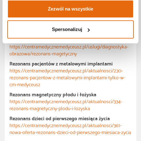
5) zaburzenia ruchowe o nasileniu utrudniającym
Zezwól na wszystkie
przeprowadzenie badania (drżenia typu pląsawiczego lub
parkinsonowskiego).
Spersonalizuj
Więcej informacji o badaniu rezonansem
magnetycznym
https://centramedycznemedyceusz.pl/uslugi/diagnostyka-
obrazowa/rezonans-magetyczny
Rezonans pacjentów z metalowymi implantami
https://centramedycznemedyceusz.pl/aktualnosci/230-
rezonans-pacjentow-z-metalowymi-implantami-tylko-w-
cm-medyceusz
Rezonans magnetyczny płodu i łożyska
https://centramedycznemedyceusz.pl/aktualnosci/334-
rezonans-magnetyczny-plodu-i-lozyska
Rezonans dzieci od pierwszego miesiąca życia
https://centramedycznemedyceusz.pl/aktualnosci/361-
nowa-oferta-rezonans-dzieci-od-pierwszego-miesiaca-zycia