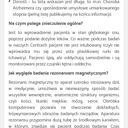
Dorośli – tu lista wskazań jest długa, to m.in. Choroba
Alzheimera czy upośledzenie umysłowe umiarkowanego
stopnia (pełną listę publikujemy na końcu informacji).
Na czym polega znieczulenie ogólne?
Jest to wprowadzenie pacjenta w stan głębokiego snu,
poprzez podanie dożylne leków. Co ważne: podczas badań
w naszych Centrach pacjent nie jest intubowany (czyli nie
wprowadza mu się przez usta plastikowej rurki do
tchawicy). Pacjenci śpią, ale oddychają samodzielnie i są
monitorowani przez czujniki tętna i oddechu.
Jak wygląda badanie rezonansem magnetycznym?
Rezonans magnetyczny to aparat szeroko stosowany dziś
w medycynie, umożliwia w nieinwazyjny sposób badać
wszystkie wewnętrzne, anatomiczne struktury organizmu,
czyli kości, tkanki miękkie, mózg, serce. Obróbka
komputerowa pozwala na stworzenie dokładnych,
trójwymiarowych obrazów badanych narządów. Aparatura
rezonansu przypomina dużą tubę ze środkowym kanałem,
w którym, znajduje się pacjent podczas badania. Czas