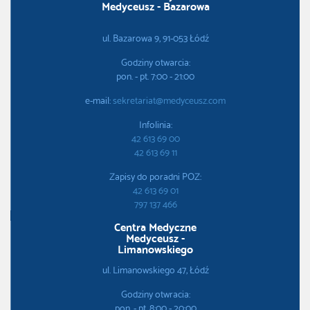
Medyceusz - Bazarowa
ul. Bazarowa 9, 91-053 Łódź
Godziny otwarcia:
pon. - pt. 7:00 - 21:00
e-mail:
sekretariat@medyceusz.com
Infolinia:
42 613 69 00
42 613 69 11
Zapisy do poradni POZ:
42 613 69 01
797 137 466
Centra Medyczne
Medyceusz -
Limanowskiego
ul. Limanowskiego 47, Łódź
Godziny otwracia:
pon. - pt. 8:00 - 20:00