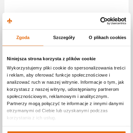
Usługi
Podstawowa opieka zdrowotna (POZ)
Zgoda
Szczegóły
O plikach cookies
Diagnostyka obrazowa
Lekarze specjaliści
Niniejsza strona korzysta z plików cookie
Diagnostyka
Rehabilitacja
Wykorzystujemy pliki cookie do spersonalizowania treści
i reklam, aby oferować funkcje społecznościowe i
Laboratorium
analizować ruch w naszej witrynie. Informacje o tym, jak
Dietetyk
korzystasz z naszej witryny, udostępniamy partnerom
Nocna i świąteczna pomoc medyczna
społecznościowym, reklamowym i analitycznym.
Transport medyczny
Partnerzy mogą połączyć te informacje z innymi danymi
Profilaktyka zdrowotna
otrzymanymi od Ciebie lub uzyskanymi podczas
korzystania z ich usług.
Opieka długoterminowa
Badania kliniczne