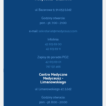
ul. Bazarowa 9, 91-053 Łódź
Godziny otwarcia:
pon. - pt. 7:00 - 21:00
e-mail:
sekretariat@medyceusz.com
Infolinia:
42 613 69 00
42 613 69 11
Zapisy do poradni POZ:
42 613 69 01
797 137 466
Centra Medyczne
Medyceusz -
Limanowskiego
ul. Limanowskiego 47, Łódź
Godziny otwracia:
pon. - pt. 8:00 - 20:00