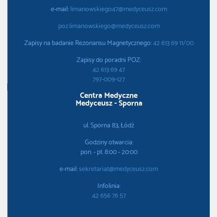
e-mail:
limanowskiego47@medyceusz.com
poz.limanowskiego@medyceusz.com
Zapisy na badanie Rezonansu Magnetycznego:
42 613 69 11/00
Zapisy do poradni POZ:
42 613 69 47
797-009-127
Centra Medyczne
Medyceusz - Sporna
ul. Sporna 83, Łódź
Godziny otwarcia:
pon. - pt. 8:00 - 20:00
e-mail:
sekretariat@medyceusz.com
Infolinia:
42 656 76 57