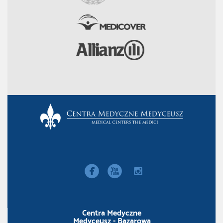


instagram
Centra Medyczne
Medyceusz - Bazarowa