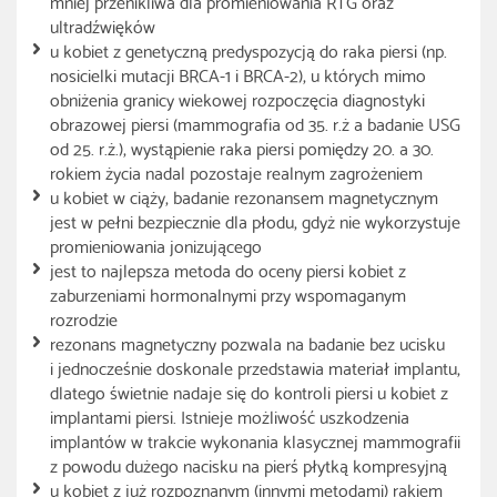
mniej przenikliwa dla promieniowania RTG oraz
ultradźwięków
u kobiet z genetyczną predyspozycją do raka piersi (np.
nosicielki mutacji BRCA-1 i BRCA-2), u których mimo
obniżenia granicy wiekowej rozpoczęcia diagnostyki
obrazowej piersi (mammografia od 35. r.ż a badanie USG
od 25. r.ż.), wystąpienie raka piersi pomiędzy 20. a 30.
rokiem życia nadal pozostaje realnym zagrożeniem
u kobiet w ciąży, badanie rezonansem magnetycznym
jest w pełni bezpiecznie dla płodu, gdyż nie wykorzystuje
promieniowania jonizującego
jest to najlepsza metoda do oceny piersi kobiet z
zaburzeniami hormonalnymi przy wspomaganym
rozrodzie
rezonans magnetyczny pozwala na badanie bez ucisku
i jednocześnie doskonale przedstawia materiał implantu,
dlatego świetnie nadaje się do kontroli piersi u kobiet z
implantami piersi. Istnieje możliwość uszkodzenia
implantów w trakcie wykonania klasycznej mammografii
z powodu dużego nacisku na pierś płytką kompresyjną
u kobiet z już rozpoznanym (innymi metodami) rakiem