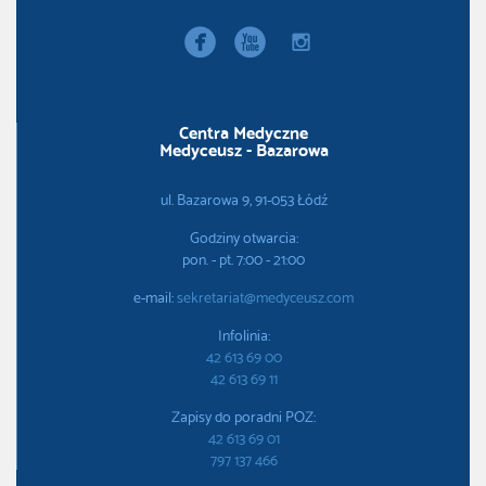


instagram
Centra Medyczne
Medyceusz - Bazarowa
ul. Bazarowa 9, 91-053 Łódź
Godziny otwarcia:
pon. - pt. 7:00 - 21:00
e-mail:
sekretariat@medyceusz.com
Infolinia:
42 613 69 00
42 613 69 11
Zapisy do poradni POZ:
42 613 69 01
797 137 466