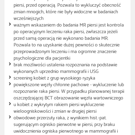
piersi, przed operacją. Pozwala to wykluczyć obecność
zmian mnogich, które nie były widoczne w badaniach
wcześniejszych
ważnym wskazaniem do badania MR piersi jest kontrola
po operacyjnym leczeniu raka piersi, zwłaszcza jeżeli
przed samą operacją nie wykonano badania MR.
Pozwala to na uzyskanie dużej pewności o skutecznie
przeprowadzonym leczeniu i ma ogromne znaczenie
psychologiczne dla pacjentki
brak możliwości ustalenia rozpoznania na podstawie
wykonanych uprzednio mammografii i USG
screening kobiet z grup wysokiego ryzyka
powiększone węzły chłonne pachowe - wykluczenie lub
rozpoznanie raka piersi. W przypadku planowanej terapii
oszczędzającej BCT obrazowanie węzła wartowniczego
u kobiet z wykrytym rakiem piersi wykluczenie
wieloogniskowości i zmian w drugiej piersi
obwodowe przerzuty raka, z wynikiem hist.-pat.
sugerującym ognisko pierwotne w piersi, przy braku
uwidocznienia ogniska pierwotnego w mammografii i