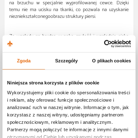
na brzuchu w specjalnie wyprofilowanej cewce. Dzięki
temu nie ma ucisku na tkanki, co pozwala na uzyskanie
niezniekształconegoobrazu struktury piersi.
Ze względu na bardzo wysoką czułość i względnie niską
swoistość badania
W MR piersi ważne jest unikanie sytuacji, w których mamy
do czynienia z okolicznościami generującymi fałszywe
Zgoda
Szczegóły
O plikach cookies
wyniki dodatnie.
Standardem jest badanie pacjentek:
Niniejsza strona korzysta z plików cookie
Właściwy czas do badania wypada między 5-12 dniem
cyklu (przy długich miesiączkach do 14 dni)
Wykorzystujemy pliki cookie do spersonalizowania treści
Zbadane w innej fazie może być niemiarodajne i wymaga
i reklam, aby oferować funkcje społecznościowe i
powtórzenia.
analizować ruch w naszej witrynie. Informacje o tym, jak
Minimum 6 tygodni po odstawieniu leków hormonalnych
korzystasz z naszej witryny, udostępniamy partnerom
6 miesięcy po biopsji gruboigłowej lub mammotomicznej
społecznościowym, reklamowym i analitycznym.
(nie dotyczy kwalifikacji do BCT, badanie można
Partnerzy mogą połączyć te informacje z innymi danymi
wykonać po 2 miesiącach)
otrzymanymi od Ciebie lub uzyskanymi podczas