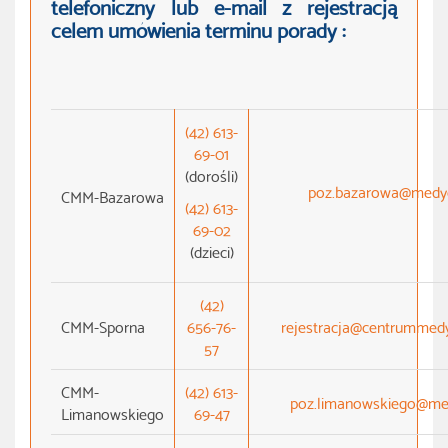
telefoniczny lub e-mail z rejestracją
celem umówienia terminu porady :
(42) 613-
69-01
(dorośli)
poz.bazarowa@medy
CMM-Bazarowa
(42) 613-
69-02
(dzieci)
(42)
CMM-Sporna
656-76-
rejestracja@centrummedy
57
CMM-
(42) 613-
poz.limanowskiego@me
Limanowskiego
69-47