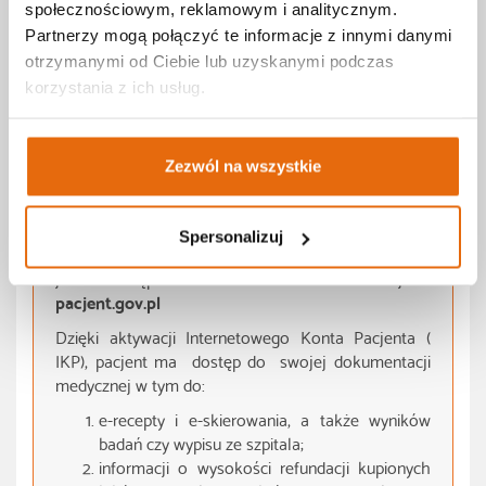
badania dodatkowe: laboratoryjne, obrazowe .
społecznościowym, reklamowym i analitycznym.
Partnerzy mogą połączyć te informacje z innymi danymi
otrzymanymi od Ciebie lub uzyskanymi podczas
korzystania z ich usług.
Internetowe Konto Pacjenta
To bezpłatna aplikacja Ministerstwa Zdrowia, w
Zezwól na wszystkie
której szybko i bezpiecznie można sprawdzić
informacje o swoim zdrowiu.
Spersonalizuj
Instrukcja założenia Internetowego Konta Pacjenta
jest dostępna na stronie internetowej :
pacjent.gov.pl
Dzięki aktywacji Internetowego Konta Pacjenta (
IKP), pacjent ma dostęp do swojej dokumentacji
medycznej w tym do:
e-recepty i e-skierowania, a także wyników
badań czy wypisu ze szpitala;
informacji o wysokości refundacji kupionych