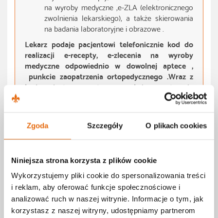
na wyroby medyczne ,e-ZLA (elektronicznego
zwolnienia lekarskiego), a także skierowania
na badania laboratoryjne i obrazowe .
Lekarz podaje pacjentowi telefonicznie kod do
realizacji e-recepty, e-zlecenia na wyroby
medyczne odpowiednio w dowolnej aptece ,
punkcie zaopatrzenia ortopedycznego .Wraz z
kodem dostępu w aptece , punkcie zaopatrzenia
ortopedycznego należy podać numer PESEL
pacjenta. W przypadku e-skierowań lekarz podaje
pacjentowi kod skierowania lub pacjent może
Zgoda
Szczegóły
O plikach cookies
odebrać w rejestracji poz wydruk papierowy
skierowania. Wystawione e-skierowanie można
zarejestrować osobiście lub telefonicznie
u wybranego świadczeniodawcy udzielającego
Niniejsza strona korzysta z plików cookie
świadczeń w zakresie objętym skierowaniem
Wykorzystujemy pliki cookie do spersonalizowania treści
podając 4-cyfrowy kod i PESEL.
i reklam, aby oferować funkcje społecznościowe i
Lekarz informuje pacjenta podczas teleporady o
analizować ruch w naszej witrynie. Informacje o tym, jak
sposobie odbioru skierowania i realizacji zlecenia na
korzystasz z naszej witryny, udostępniamy partnerom