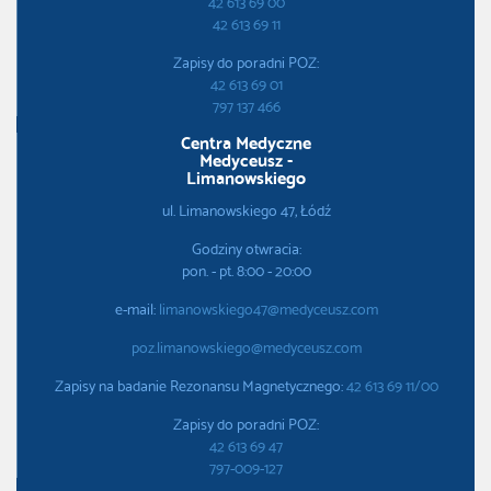
42 613 69 00
42 613 69 11
Zapisy do poradni POZ:
42 613 69 01
797 137 466
Centra Medyczne
Medyceusz -
Limanowskiego
ul. Limanowskiego 47, Łódź
Godziny otwracia:
pon. - pt. 8:00 - 20:00
e-mail:
limanowskiego47@medyceusz.com
poz.limanowskiego@medyceusz.com
Zapisy na badanie Rezonansu Magnetycznego:
42 613 69 11/00
Zapisy do poradni POZ:
42 613 69 47
797-009-127