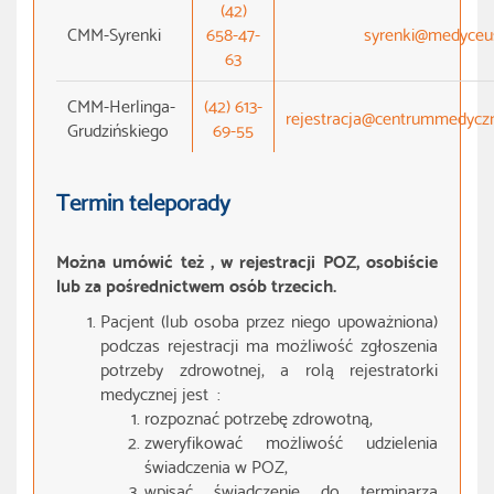
(42)
CMM-Syrenki
658-47-
syrenki@medyceu
63
CMM-Herlinga-
(42) 613-
rejestracja@centrummedyczn
Grudzińskiego
69-55
Termin teleporady
Można umówić też , w rejestracji POZ, osobiście
lub za pośrednictwem osób trzecich.
Pacjent (lub osoba przez niego upoważniona)
podczas rejestracji ma możliwość zgłoszenia
potrzeby zdrowotnej, a rolą rejestratorki
medycznej jest :
rozpoznać potrzebę zdrowotną,
zweryfikować możliwość udzielenia
świadczenia w POZ,
wpisać świadczenie do terminarza