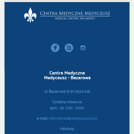


instagram
Centra Medyczne
Medyceusz - Bazarowa
ul. Bazarowa 9, 91-053 Łódź
Godziny otwarcia:
pon. - pt. 7:00 - 21:00
e-mail:
sekretariat@medyceusz.com
Infolinia: