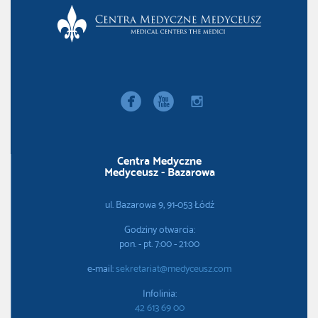


instagram
Centra Medyczne
Medyceusz - Bazarowa
ul. Bazarowa 9, 91-053 Łódź
Godziny otwarcia:
pon. - pt. 7:00 - 21:00
e-mail:
sekretariat@medyceusz.com
Infolinia:
42 613 69 00