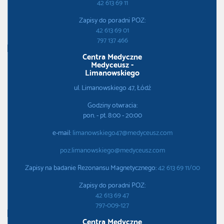
42 613 69 11
Zapisy do poradni POZ:
42 613 69 01
797 137 466
Centra Medyczne
Medyceusz -
Limanowskiego
ul. Limanowskiego 47, Łódź
Godziny otwracia:
pon. - pt. 8:00 - 20:00
e-mail:
limanowskiego47@medyceusz.com
poz.limanowskiego@medyceusz.com
Zapisy na badanie Rezonansu Magnetycznego:
42 613 69 11/00
Zapisy do poradni POZ:
42 613 69 47
797-009-127
Centra Medyczne