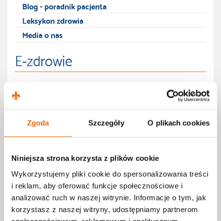
Blog - poradnik pacjenta
Leksykon zdrowia
Media o nas
E-zdrowie
E-rejestracja
E-odbiór wyników
E-porada
Zgoda
Szczegóły
O plikach cookies
Promocja zdrowia
Karta podarunkowa
Niniejsza strona korzysta z plików cookie
Wykorzystujemy pliki cookie do spersonalizowania treści
Teleporady
i reklam, aby oferować funkcje społecznościowe i
COVID-19
analizować ruch w naszej witrynie. Informacje o tym, jak
korzystasz z naszej witryny, udostępniamy partnerom
społecznościowym, reklamowym i analitycznym.