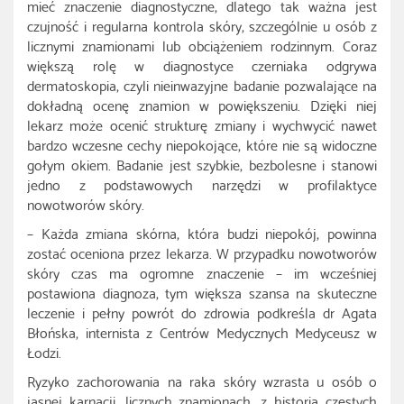
mieć znaczenie diagnostyczne, dlatego tak ważna jest
czujność i regularna kontrola skóry, szczególnie u osób z
licznymi znamionami lub obciążeniem rodzinnym. Coraz
większą rolę w diagnostyce czerniaka odgrywa
dermatoskopia, czyli nieinwazyjne badanie pozwalające na
dokładną ocenę znamion w powiększeniu. Dzięki niej
lekarz może ocenić strukturę zmiany i wychwycić nawet
bardzo wczesne cechy niepokojące, które nie są widoczne
gołym okiem. Badanie jest szybkie, bezbolesne i stanowi
jedno z podstawowych narzędzi w profilaktyce
nowotworów skóry.
– Każda zmiana skórna, która budzi niepokój, powinna
zostać oceniona przez lekarza. W przypadku nowotworów
skóry czas ma ogromne znaczenie – im wcześniej
postawiona diagnoza, tym większa szansa na skuteczne
leczenie i pełny powrót do zdrowia podkreśla dr Agata
Błońska, internista z Centrów Medycznych Medyceusz w
Łodzi.
Ryzyko zachorowania na raka skóry wzrasta u osób o
jasnej karnacji, licznych znamionach, z historią częstych