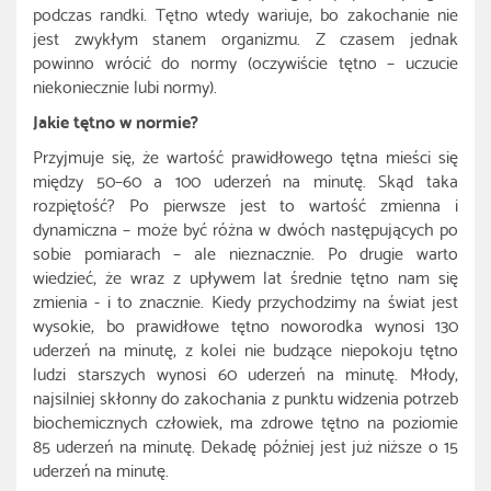
podczas randki. Tętno wtedy wariuje, bo zakochanie nie
jest zwykłym stanem organizmu. Z czasem jednak
powinno wrócić do normy (oczywiście tętno – uczucie
niekoniecznie lubi normy).
Jakie tętno w normie?
Przyjmuje się, że wartość prawidłowego tętna mieści się
między 50–60 a 100 uderzeń na minutę. Skąd taka
rozpiętość? Po pierwsze jest to wartość zmienna i
dynamiczna – może być różna w dwóch następujących po
sobie pomiarach – ale nieznacznie. Po drugie warto
wiedzieć, że wraz z upływem lat średnie tętno nam się
zmienia - i to znacznie. Kiedy przychodzimy na świat jest
wysokie, bo prawidłowe tętno noworodka wynosi 130
uderzeń na minutę, z kolei nie budzące niepokoju tętno
ludzi starszych wynosi 60 uderzeń na minutę. Młody,
najsilniej skłonny do zakochania z punktu widzenia potrzeb
biochemicznych człowiek, ma zdrowe tętno na poziomie
85 uderzeń na minutę. Dekadę później jest już niższe o 15
uderzeń na minutę.