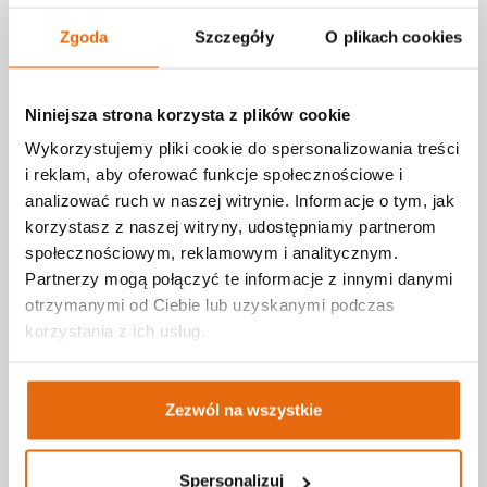
przyłożeniu palców nad tętnicą promieniową, to
wysokość tętna.
Zgoda
Szczegóły
O plikach cookies
Elektroniczny: większość smartfonów posiada już
funkcję mierzenia tętna poprzez przyłożenie palca
wskazującego do odpowiedniego sensora, najczęściej na
Niniejsza strona korzysta z plików cookie
tylnej ściance smartfonu.
Wykorzystujemy pliki cookie do spersonalizowania treści
W Dzień św. Walentego trzeba życzyć wszystkim
i reklam, aby oferować funkcje społecznościowe i
skoków tętna – bo oznacza szczere uczucia –
analizować ruch w naszej witrynie. Informacje o tym, jak
kończących się jednak spadkiem do przedziału 60 – 85
korzystasz z naszej witryny, udostępniamy partnerom
uderzeń na minutę.
społecznościowym, reklamowym i analitycznym.
Partnerzy mogą połączyć te informacje z innymi danymi
otrzymanymi od Ciebie lub uzyskanymi podczas
Strefa pacjenta
korzystania z ich usług.
Poradnik
Zezwól na wszystkie
Spersonalizuj
Z życia przychodni - aktualności