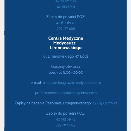
42 613 69 00
42 613 69 11
Zapisy do poradni POZ:
42 613 69 01
797 137 466
Centra Medyczne
Medyceusz -
Limanowskiego
ul. Limanowskiego 47, Łódź
Godziny otwracia:
pon. - pt. 8:00 - 20:00
e-mail:
limanowskiego47@medyceusz.com
poz.limanowskiego@medyceusz.com
Zapisy na badanie Rezonansu Magnetycznego:
42 613 69 11/00
Zapisy do poradni POZ:
42 613 69 47
797-009-127