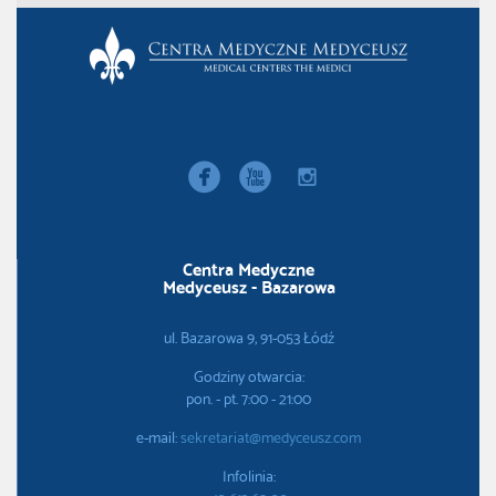


instagram
Centra Medyczne
Medyceusz - Bazarowa
ul. Bazarowa 9, 91-053 Łódź
Godziny otwarcia:
pon. - pt. 7:00 - 21:00
e-mail:
sekretariat@medyceusz.com
Infolinia: