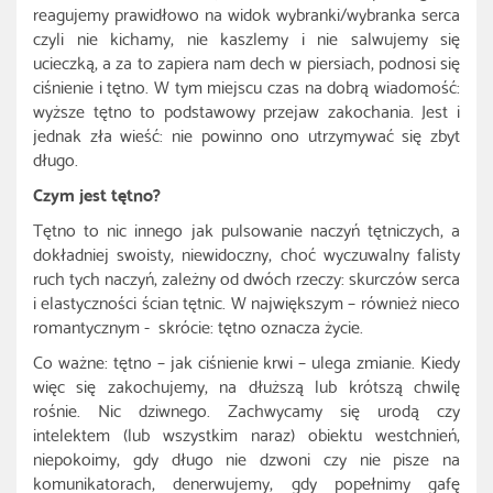
reagujemy prawidłowo na widok wybranki/wybranka serca
czyli nie kichamy, nie kaszlemy i nie salwujemy się
ucieczką, a za to zapiera nam dech w piersiach, podnosi się
ciśnienie i tętno. W tym miejscu czas na dobrą wiadomość:
wyższe tętno to podstawowy przejaw zakochania. Jest i
jednak zła wieść: nie powinno ono utrzymywać się zbyt
długo.
Czym jest tętno?
Tętno to nic innego jak pulsowanie naczyń tętniczych, a
dokładniej swoisty, niewidoczny, choć wyczuwalny falisty
ruch tych naczyń, zależny od dwóch rzeczy: skurczów serca
i elastyczności ścian tętnic. W największym – również nieco
romantycznym - skrócie: tętno oznacza życie.
Co ważne: tętno – jak ciśnienie krwi – ulega zmianie. Kiedy
więc się zakochujemy, na dłuższą lub krótszą chwilę
rośnie. Nic dziwnego. Zachwycamy się urodą czy
intelektem (lub wszystkim naraz) obiektu westchnień,
niepokoimy, gdy długo nie dzwoni czy nie pisze na
komunikatorach, denerwujemy, gdy popełnimy gafę