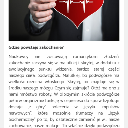
Gdzie powstaje zakochanie?
Naukowcy nie zostawiają romantykom złudzeń:
zakochanie zaczyna się w malutkiej i skrytej, w dodatku z
ewolucyjnego punktu widzenia, bardzo starej części
naszego ciała: podwzgórzu. Malutkiej, bo podwzgórze ma
wielkość orzecha włoskiego. Skrytej, bo znajduje się w
środku naszego mózgu. Czym się zajmuje? Otóż ma ono z
nami mnóstwo roboty. W olbrzymim skrócie podwzgórze
pełni w organizmie funkcję wiceprezesa do spraw fizjologii:
dostaje „z góry” polecenia w „języku impulsów
nerwowych”, które mozolnie tłumaczy na „język
biochemiczny” po to, by ostatecznie zamienić je w… nasze
zachowanie, nasze reakcje. To właśnie dzięki podwzgórzu