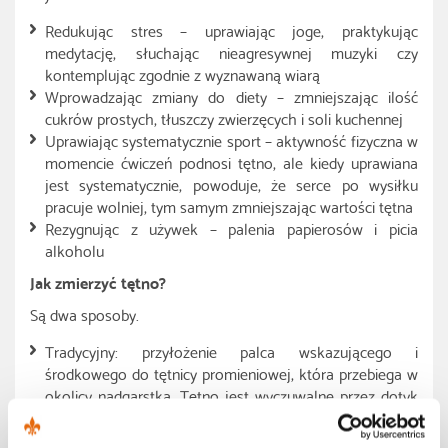
Redukując stres – uprawiając joge, praktykując
medytację, słuchając nieagresywnej muzyki czy
kontemplując zgodnie z wyznawaną wiarą
Wprowadzając zmiany do diety – zmniejszając ilość
cukrów prostych, tłuszczy zwierzęcych i soli kuchennej
Uprawiając systematycznie sport – aktywność fizyczna w
momencie ćwiczeń podnosi tętno, ale kiedy uprawiana
jest systematycznie, powoduje, że serce po wysiłku
pracuje wolniej, tym samym zmniejszając wartości tętna
Rezygnując z używek – palenia papierosów i picia
alkoholu
Jak zmierzyć tętno?
Są dwa sposoby.
Tradycyjny: przyłożenie palca wskazującego i
środkowego do tętnicy promieniowej, która przebiega w
okolicy nadgarstka. Tętno jest wyczuwalne przez dotyk
także w tętnicach zewnętrznych: na szyi czy skroni.
Liczba wyczuwalnych uderzeń na minutę, na przykład po