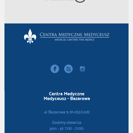


instagram
Centra Medyczne
Medyceusz - Bazarowa
ul. Bazarowa 9, 91-053 Łódź
Godziny otwarcia:
pon. - pt. 7:00 - 21:00