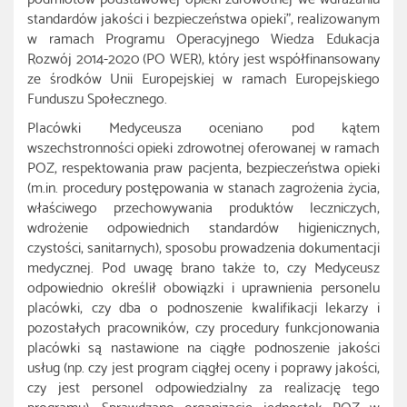
standardów jakości i bezpieczeństwa opieki”, realizowanym
w ramach Programu Operacyjnego Wiedza Edukacja
Rozwój 2014-2020 (PO WER), który jest współfinansowany
ze środków Unii Europejskiej w ramach Europejskiego
Funduszu Społecznego.
Placówki Medyceusza oceniano pod kątem
wszechstronności opieki zdrowotnej oferowanej w ramach
POZ, respektowania praw pacjenta, bezpieczeństwa opieki
(m.in. procedury postępowania w stanach zagrożenia życia,
właściwego przechowywania produktów leczniczych,
wdrożenie odpowiednich standardów higienicznych,
czystości, sanitarnych), sposobu prowadzenia dokumentacji
medycznej. Pod uwagę brano także to, czy Medyceusz
odpowiednio określił obowiązki i uprawnienia personelu
placówki, czy dba o podnoszenie kwalifikacji lekarzy i
pozostałych pracowników, czy procedury funkcjonowania
placówki są nastawione na ciągłe podnoszenie jakości
usług (np. czy jest program ciągłej oceny i poprawy jakości,
czy jest personel odpowiedzialny za realizację tego
programu). Sprawdzano organizację jednostek POZ w