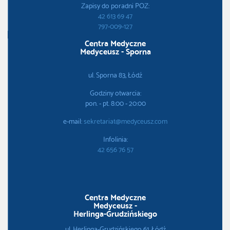
Zapisy do poradni POZ:
42 613 69 47
797-009-127
Centra Medyczne
Medyceusz - Sporna
ul. Sporna 83, Łódź
Godziny otwarcia:
pon. - pt. 8:00 - 20:00
e-mail:
sekretariat@medyceusz.com
Infolinia:
42 656 76 57
Centra Medyczne
Medyceusz -
Herlinga-Grudzińskiego
ul. Herlinga-Grudzińskiego 61, Łódź