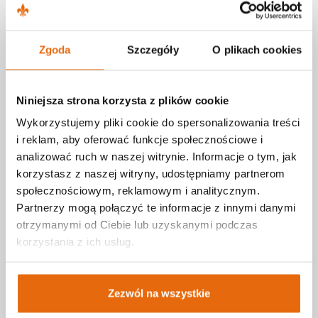
Poradnik
Z życia przychodni - aktualności
Zgoda
Szczegóły
O plikach cookies
Blog - poradnik pacjenta
Leksykon zdrowia
Niniejsza strona korzysta z plików cookie
Media o nas
Wykorzystujemy pliki cookie do spersonalizowania treści
E-zdrowie
i reklam, aby oferować funkcje społecznościowe i
analizować ruch w naszej witrynie. Informacje o tym, jak
korzystasz z naszej witryny, udostępniamy partnerom
społecznościowym, reklamowym i analitycznym.
E-rejestracja
Partnerzy mogą połączyć te informacje z innymi danymi
E-odbiór wyników
otrzymanymi od Ciebie lub uzyskanymi podczas
E-porada
korzystania z ich usług.
Promocja zdrowia
Karta podarunkowa
Zezwól na wszystkie