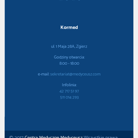
Kormed
ul. 1 Maja 28A, Zgierz
Godziny otwarcia:
8:00 - 18:00
e-mail:
sekretariat@medyceusz.com
Infolinia:
42 717 51 97
511 014 293
© 2017
Centra Medyczne Medyceusz
Wszystkie prawa