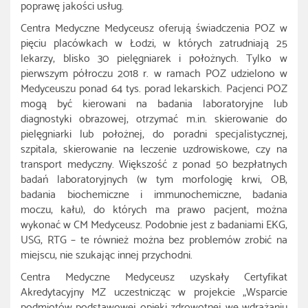
poprawę jakości usług.
Centra Medyczne Medyceusz oferują świadczenia POZ w
pięciu placówkach w Łodzi, w których zatrudniają 25
lekarzy, blisko 30 pielęgniarek i położnych. Tylko w
pierwszym półroczu 2018 r. w ramach POZ udzielono w
Medyceuszu ponad 64 tys. porad lekarskich. Pacjenci POZ
mogą być kierowani na badania laboratoryjne lub
diagnostyki obrazowej, otrzymać m.in. skierowanie do
pielęgniarki lub położnej, do poradni specjalistycznej,
szpitala, skierowanie na leczenie uzdrowiskowe, czy na
transport medyczny. Większość z ponad 50 bezpłatnych
badań laboratoryjnych (w tym morfologię krwi, OB,
badania biochemiczne i immunochemiczne, badania
moczu, kału), do których ma prawo pacjent, można
wykonać w CM Medyceusz. Podobnie jest z badaniami EKG,
USG, RTG – te również można bez problemów zrobić na
miejscu, nie szukając innej przychodni.
Centra Medyczne Medyceusz uzyskały Certyfikat
Akredytacyjny MZ uczestnicząc w projekcie „Wsparcie
podmiotów podstawowej opieki zdrowotnej we wdrażaniu