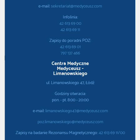
e-mail:
sekretariat@medyceusz.com
Infolinia:
42 613 69 00
42 613 69 11
Zapisy do poradni POZ:
42 613 69 01
797 137 466
Centra Medyczne
Medyceusz -
Limanowskiego
ul. Limanowskiego 47, Łódź
Godziny otwracia:
pon. - pt. 8:00 - 20:00
e-mail:
limanowskiego47@medyceusz.com
poz.limanowskiego@medyceusz.com
Zapisy na badanie Rezonansu Magnetycznego:
42 613 69 11/00