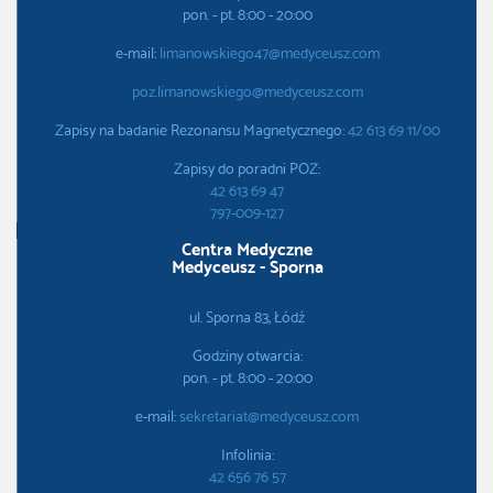
pon. - pt. 8:00 - 20:00
e-mail:
limanowskiego47@medyceusz.com
poz.limanowskiego@medyceusz.com
Zapisy na badanie Rezonansu Magnetycznego:
42 613 69 11/00
Zapisy do poradni POZ:
42 613 69 47
797-009-127
Centra Medyczne
Medyceusz - Sporna
ul. Sporna 83, Łódź
Godziny otwarcia:
pon. - pt. 8:00 - 20:00
e-mail:
sekretariat@medyceusz.com
Infolinia:
42 656 76 57