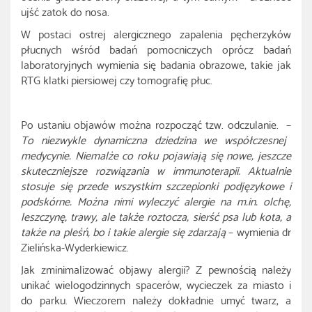
ujść zatok do nosa.
W postaci ostrej alergicznego zapalenia pęcherzyków
płucnych wśród badań pomocniczych oprócz badań
laboratoryjnych wymienia się badania obrazowe, takie jak
RTG klatki piersiowej czy tomografię płuc.
Po ustaniu objawów można rozpocząć tzw. odczulanie. –
To niezwykle dynamiczna dziedzina we współczesnej
medycynie. Niemalże co roku pojawiają się nowe, jeszcze
skuteczniejsze rozwiązania w immunoterapii. Aktualnie
stosuje się przede wszystkim szczepionki podjęzykowe i
podskórne. Można nimi wyleczyć alergie na m.in. olchę,
leszczynę, trawy, ale także roztocza, sierść psa lub kota, a
także na pleśń, bo i takie alergie się zdarzają
– wymienia dr
Zielińska-Wyderkiewicz.
Jak zminimalizować objawy alergii? Z pewnością należy
unikać wielogodzinnych spacerów, wycieczek za miasto i
do parku. Wieczorem należy dokładnie umyć twarz, a