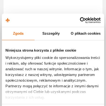
Strefa pacjenta
Poradnik
Zgoda
Szczegóły
O plikach cookies
Z życia przychodni - aktualności
Niniejsza strona korzysta z plików cookie
Blog - poradnik pacjenta
Wykorzystujemy pliki cookie do spersonalizowania treści
Leksykon zdrowia
i reklam, aby oferować funkcje społecznościowe i
analizować ruch w naszej witrynie. Informacje o tym, jak
Media o nas
korzystasz z naszej witryny, udostępniamy partnerom
E-zdrowie
społecznościowym, reklamowym i analitycznym.
Partnerzy mogą połączyć te informacje z innymi danymi
otrzymanymi od Ciebie lub uzyskanymi podczas
E-rejestracja
korzystania z ich usług.
E-odbiór wyników