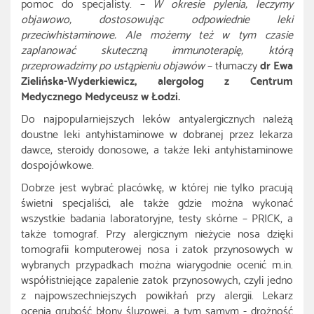
pomoc do specjalisty. –
W okresie pylenia, leczymy
objawowo, dostosowując odpowiednie leki
przeciwhistaminowe. Ale możemy też w tym czasie
zaplanować skuteczną immunoterapię, którą
przeprowadzimy po ustąpieniu objawów
– tłumaczy
dr Ewa
Zielińska-Wyderkiewicz, alergolog z Centrum
Medycznego Medyceusz w Łodzi.
Do najpopularniejszych leków antyalergicznych należą
doustne leki antyhistaminowe w dobranej przez lekarza
dawce, steroidy donosowe, a także leki antyhistaminowe
dospojówkowe.
Dobrze jest wybrać placówkę, w której nie tylko pracują
świetni specjaliści, ale także gdzie można wykonać
wszystkie badania laboratoryjne, testy skórne – PRICK, a
także tomograf. Przy alergicznym nieżycie nosa dzięki
tomografii komputerowej nosa i zatok przynosowych w
wybranych przypadkach można wiarygodnie ocenić m.in.
współistniejące zapalenie zatok przynosowych, czyli jedno
z najpowszechniejszych powikłań przy alergii. Lekarz
ocenia grubość błony śluzowej, a tym samym - drożność