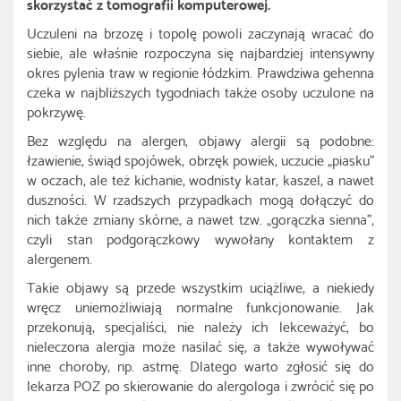
skorzystać z tomografii komputerowej.
Uczuleni na brzozę i topolę powoli zaczynają wracać do
siebie, ale właśnie rozpoczyna się najbardziej intensywny
okres pylenia traw w regionie łódzkim. Prawdziwa gehenna
czeka w najbliższych tygodniach także osoby uczulone na
pokrzywę.
Bez względu na alergen, objawy alergii są podobne:
łzawienie, świąd spojówek, obrzęk powiek, uczucie „piasku”
w oczach, ale też kichanie, wodnisty katar, kaszel, a nawet
duszności. W rzadszych przypadkach mogą dołączyć do
nich także zmiany skórne, a nawet tzw. „gorączka sienna”,
czyli stan podgorączkowy wywołany kontaktem z
alergenem.
Takie objawy są przede wszystkim uciążliwe, a niekiedy
wręcz uniemożliwiają normalne funkcjonowanie. Jak
przekonują, specjaliści, nie należy ich lekceważyć, bo
nieleczona alergia może nasilać się, a także wywoływać
inne choroby, np. astmę. Dlatego warto zgłosić się do
lekarza POZ po skierowanie do alergologa i zwrócić się po