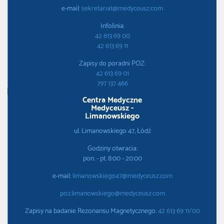
e-mail:
sekretariat@medyceusz.com
Infolinia:
42 613 69 00
42 613 69 11
Zapisy do poradni POZ:
42 613 69 01
797 137 466
Centra Medyczne
Medyceusz -
Limanowskiego
ul. Limanowskiego 47, Łódź
Godziny otwracia:
pon. - pt. 8:00 - 20:00
e-mail:
limanowskiego47@medyceusz.com
poz.limanowskiego@medyceusz.com
Zapisy na badanie Rezonansu Magnetycznego:
42 613 69 11/00