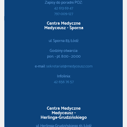
Zapisy do poradni POZ:
42 613 69 47
797-009-127
Centra Medyczne
Medyceusz - Sporna
ul. Sporna 83, Łódź
Godziny otwarcia:
pon. - pt. 8:00 - 20:00
e-mail:
sekretariat@medyceusz.com
Infolinia:
42 656 76 57
Centra Medyczne
Medyceusz -
Herlinga-Grudzińskiego
ul. Herlinga-Grudzińskiego 61, Łódź