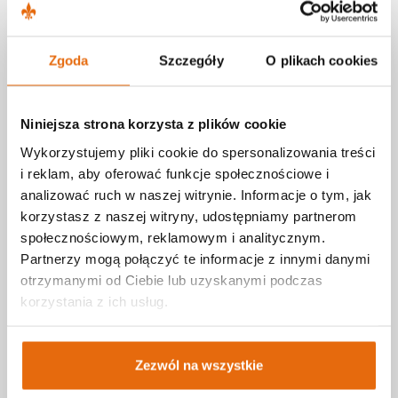
Poradnik
Z życia przychodni - aktualności
Zgoda
Szczegóły
O plikach cookies
Blog - poradnik pacjenta
Leksykon zdrowia
Niniejsza strona korzysta z plików cookie
Media o nas
Wykorzystujemy pliki cookie do spersonalizowania treści
E-zdrowie
i reklam, aby oferować funkcje społecznościowe i
analizować ruch w naszej witrynie. Informacje o tym, jak
korzystasz z naszej witryny, udostępniamy partnerom
E-rejestracja
społecznościowym, reklamowym i analitycznym.
Partnerzy mogą połączyć te informacje z innymi danymi
E-odbiór wyników
otrzymanymi od Ciebie lub uzyskanymi podczas
E-porada
korzystania z ich usług.
Promocja zdrowia
Karta podarunkowa
Zezwól na wszystkie