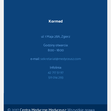
Kormed
ul. 1 Maja 28A, Zgierz
Godziny otwarcia:
8:00 - 18:00
e-mail:
sekretariat@medyceusz.com
Infolinia:
42 717 51 97
511 014 293
© 2017
Centra Medyczne Medyceusz
Wszystkie prawa