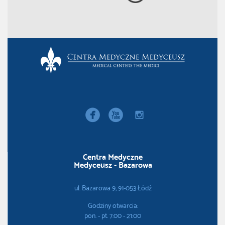


instagram
Centra Medyczne
Medyceusz - Bazarowa
ul. Bazarowa 9, 91-053 Łódź
Godziny otwarcia:
pon. - pt. 7:00 - 21:00