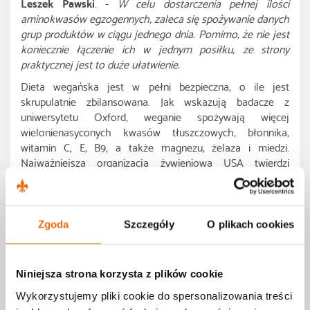
Leszek Pawski
. -
W celu dostarczenia pełnej ilości
aminokwasów egzogennych, zaleca się spożywanie danych
grup produktów w ciągu jednego dnia. Pomimo, że nie jest
koniecznie łączenie ich w jednym posiłku, ze strony
praktycznej jest to duże ułatwienie.
Dieta wegańska jest w pełni bezpieczna, o ile jest
skrupulatnie zbilansowana. Jak wskazują badacze z
uniwersytetu Oxford, weganie spożywają więcej
wielonienasyconych kwasów tłuszczowych, błonnika,
witamin C, E, B9, a także magnezu, żelaza i miedzi.
Najważniejsza organizacja żywieniowa USA twierdzi
ponadto, że prawidłowo zbilansowana dieta wegańska jest
po prostu zdrowa.
Planujesz przejść na dietę wegańską? Koniecznie spotkaj
Zgoda
Szczegóły
O plikach cookies
się na naszym dietetykiem Leszkiem Pawskim –
KLIKNIJ
TU, ABY UMÓWIĆ SIĘ NA SPOTKANIE
Niniejsza strona korzysta z plików cookie
Wykorzystujemy pliki cookie do spersonalizowania treści