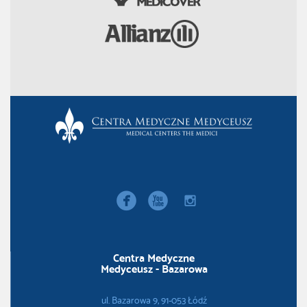


instagram
Centra Medyczne
Medyceusz - Bazarowa
ul. Bazarowa 9, 91-053 Łódź