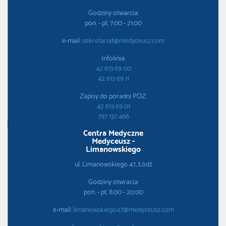
Godziny otwarcia:
pon. - pt. 7:00 - 21:00
e-mail:
sekretariat@medyceusz.com
Infolinia:
42 613 69 00
42 613 69 11
Zapisy do poradni POZ:
42 613 69 01
797 137 466
Centra Medyczne
Medyceusz -
Limanowskiego
ul. Limanowskiego 47, Łódź
Godziny otwracia:
pon. - pt. 8:00 - 20:00
e-mail:
limanowskiego47@medyceusz.com