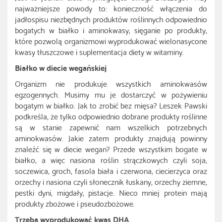
najważniejsze powody to: konieczność włączenia do
jadłospisu niezbędnych produktów roślinnych odpowiednio
bogatych w białko i aminokwasy, sięganie po produkty,
które pozwolą organizmowi wyprodukować wielonasycone
kwasy tłuszczowe i suplementacja diety w witaminy.
Białko w diecie wegańskiej
Organizm nie produkuje wszystkich aminokwasów
egzogennych. Musimy mu je dostarczyć w pożywieniu
bogatym w białko. Jak to zrobić bez mięsa? Leszek Pawski
podkreśla, że tylko odpowiednio dobrane produkty roślinne
są w stanie zapewnić nam wszelkich potrzebnych
aminokwasów. Jakie zatem produkty znajdują powinny
znaleźć się w diecie wegan? Przede wszystkim bogate w
białko, a więc nasiona roślin strączkowych czyli soja,
soczewica, groch, fasola biała i czerwona, ciecierzyca oraz
orzechy i nasiona czyli słonecznik łuskany, orzechy ziemne,
pestki dyni, migdały, pistacje. Nieco mniej protein mają
produkty zbożowe i pseudozbożowe.
Trzeba wyprodukować kwas DHA