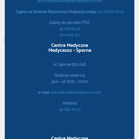
poz.limanowskiego@medyceusz.com
Zapisy na badanie Rezonansu Magnetycznego:
42 613 69 11/00
Zapisy do poradni POZ:
42 613 69 47
797-009-127
Centra Medyczne
Medyceusz - Sporna
ul. Sporna 83, Łódź
Godziny otwarcia:
pon. - pt. 8:00 - 20:00
e-mail:
sekretariat@medyceusz.com
Infolinia:
42 656 76 57
Centra Medyczne