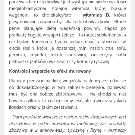
ponieważ bez niej możliwe jest wystąpienie niedokrwistości
megaloblastycznej. Kolejna witamina, której brakuje
weganom, to cholekalcyferol -
witamina D
, której
przyjmowanie powinno być dla nich obowiązkowe. Młode
panie planujące dietę wegańską powinny sięgać po
produkty bogate w wapń i żelazo – tu raczej suplementacja
nie będzie konieczna, trzeba jednak dbać o obecność w
diecie roślin, które je dostarczą m.in. nasion chia, tofu,
jarmużu, koperku, rukoli, soczewicy, ciecierzycy, natki
pietruszki, płatków owsianych czy komosy ryżowej.
Kontrola i wsparcie to efekt murowany
Planując przejście na dietę wegańską najlepiej jest udać się
do doświadczonego w tym zakresie dietetyka, ponieważ
musi być ona dobrze zbilansowana – nie chodzi w niej
bowiem tylko o to co będziemy jeść, ale również w jakich
ilościach oraz w jakim zestawieniu.
-
Dam przykład:
większość nasion roślin strączkowych jest
deficytowa w jeden aminokwas: metioninę, zaś produkty
zbożowe w 2 aminokwasy: tyrozynę i lizynę – tłumaczy