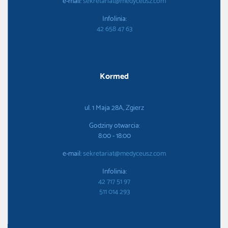
e-mail:
sekretariat@medyceusz.com
Infolinia:
42 658 47 63
Kormed
ul. 1 Maja 28A, Zgierz
Godziny otwarcia:
8:00 - 18:00
e-mail:
sekretariat@medyceusz.com
Infolinia:
42 717 51 97
511 014 293