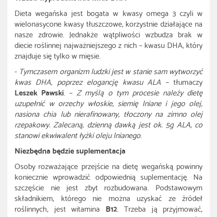
Dieta wegańska jest bogata w kwasy omega 3 czyli w
wielonasycone kwasy tłuszczowe, korzystnie działające na
nasze zdrowie. Jednakże wątpliwości wzbudza brak w
diecie roślinnej najważniejszego z nich – kwasu DHA, który
znajduje się tylko w mięsie.
-
Tymczasem organizm ludzki jest w stanie sam wytworzyć
kwas DHA, poprzez elogancję kwasu ALA
– tłumaczy
Leszek Pawski
. –
Z myślą o tym procesie należy dietę
uzupełnić
w orzechy włoskie, siemię lniane i jego olej,
nasiona chia lub nierafinowany, tłoczony na zimno olej
rzepakowy. Zalecaną, dzienną dawką jest ok. 5g ALA, co
stanowi ekwiwalent łyżki oleju lnianego
.
Niezbędna będzie suplementacja
Osoby rozważające przejście na dietę wegańską powinny
koniecznie wprowadzić odpowiednią suplementację. Na
szczęście nie jest zbyt rozbudowana. Podstawowym
składnikiem, którego nie można uzyskać ze źródeł
roślinnych, jest witamina
B12
. Trzeba ją przyjmować,