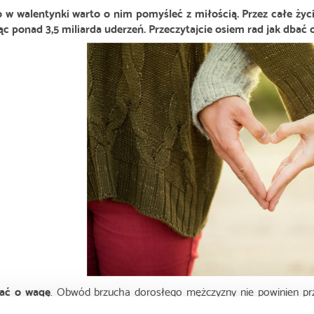
o w walentynki warto o nim pomyśleć z miłością. Przez całe życi
c ponad 3,5 miliarda uderzeń. Przeczytajcie osiem rad jak dbać o
ać o wagę
. Obwód brzucha dorosłego mężczyzny nie powinien prz
sy ciała winien maksymalnie wynosić 25. Utrzymanie tych param