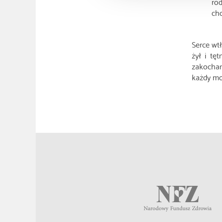
ro
cho
Serce wt
żył i tę
zakochan
każdy mo