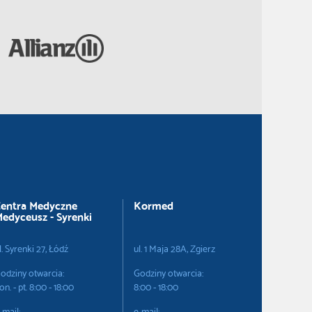
entra Medyczne
Kormed
edyceusz - Syrenki
l. Syrenki 27, Łódź
ul. 1 Maja 28A, Zgierz
odziny otwarcia:
Godziny otwarcia:
on. - pt. 8:00 - 18:00
8:00 - 18:00
-mail:
e-mail: