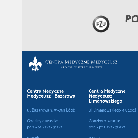
Centra Medyczne
Centra Medyczne
Medyceusz - Bazarowa
Medyceusz -
Limanowskiego
ul. Bazarowa 9, 91-053 Łódź
ul. Limanowskiego 47, Łódź
Godziny otwarcia:
Godziny otwracia:
pon. - pt. 7:00 - 21:00
pon. - pt. 8:00 - 20:00
e-mail:
e-mail: