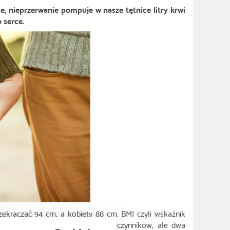
e, nieprzerwanie pompuje w nasze tętnice litry krwi
 serce.
ekraczać 94 cm, a kobiety 88 cm. BMI czyli wskaźnik
etrów jest uzależnione od wielu czynników, ale dwa