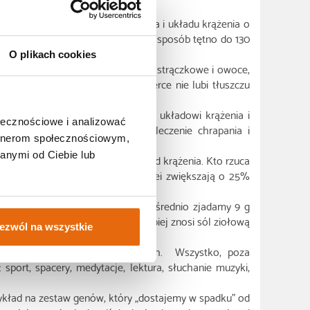
za ryzyko wystąpienia chorób serca i układu krążenia o
u po 30 minut, przyspieszając w ten sposób tętno do 130
O plikach cookies
erzyć jadłospis o warzywa, rośliny strączkowe i owoce,
laków w ogóle nie je warzyw). Serce nie lubi tłuszczu
odzin, nieprzerywany sen sprzyja układowi krążenia i
ołecznościowe i analizować
. Dlatego tak ważne stało się leczenie chrapania i
artnerom społecznościowym,
 w efekcie choroby serca.
anymi od Ciebie lub
ach mają negatywny wpływ na układ krążenia. Kto rzuca
soby nadużywające alkoholu z kolei zwiększają o 25%
iż 5 gram soli dziennie (niestety, średnio zjadamy 9 g
wionośne i nerki. Nasze serce lepiej znosi sól ziołową
ezwól na wszystkie
a, zadanie w dzisiejszych czasach. Wszystko, poza
 sport, spacery, medytacje, lektura, słuchanie muzyki,
kład na zestaw genów, który „dostajemy w spadku” od