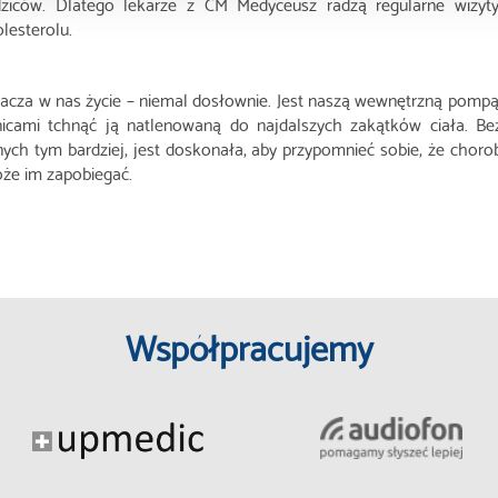
dziców. Dlatego lekarze z CM Medyceusz radzą regularne wizyty 
lesterolu.
łacza w nas życie – niemal dosłownie. Jest naszą wewnętrzną pomp
tnicami tchnąć ją natlenowaną do najdalszych zakątków ciała. Be
ych tym bardziej, jest doskonała, aby przypomnieć sobie, że chorob
że im zapobiegać.
Współpracujemy