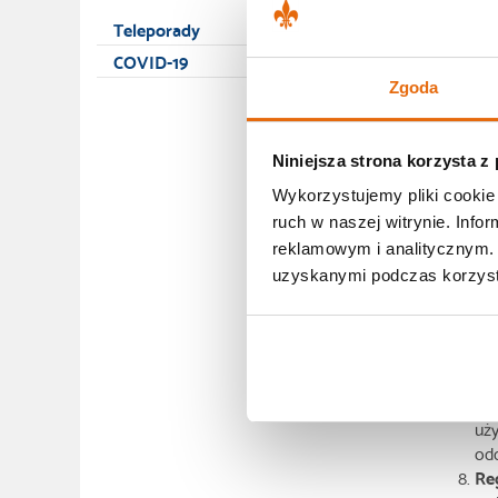
naj
Teleporady
Db
COVID-19
co 
ude
Zgoda
Db
pro
zwi
Niniejsza strona korzysta z
Db
Wykorzystujemy pliki cookie 
se
ruch w naszej witrynie. Inf
bez
reklamowym i analitycznym. 
Po
pa
uzyskanymi podczas korzysta
ryz
Og
dzi
i p
Og
uży
odd
Re