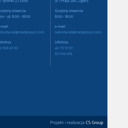
l. Syrenki 27, Łódź
ul. 1 Maja 28A, Zgierz
odziny otwarcia:
Godziny otwarcia:
on. - pt. 8:00 - 18:00
8:00 - 18:00
-mail:
e-mail:
ekretariat@medyceusz.com
sekretariat@medyceusz.com
nfolinia:
Infolinia:
2 658 47 63
42 717 51 97
511 014 293
Projekt i realizacja
CS Group