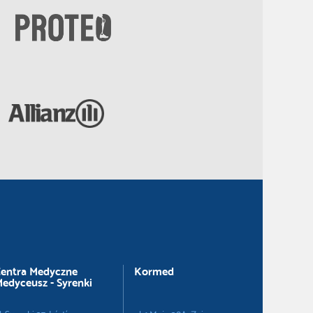
entra Medyczne
Kormed
edyceusz - Syrenki