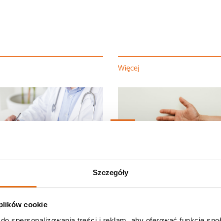
Więcej
09.04
2025
est choroba wieńcowa?
Na czym polega choroba
 leczenie
Quervaina?
Szczegóły
 plików cookie
do spersonalizowania treści i reklam, aby oferować funkcje sp