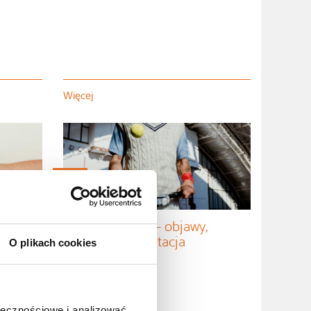
Więcej
02.04
2025
 de
Łokieć tenisisty – objawy,
leczenie, rehabilitacja
O plikach cookies
ołecznościowe i analizować