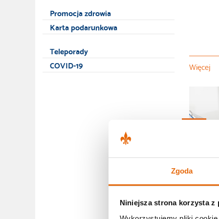
Promocja zdrowia
Karta podarunkowa
Teleporady
COVID-19
Więcej
10.04
2025
Czym j
Objawy,
Zgoda
Niniejsza strona korzysta z
Wykorzystujemy pliki cookie 