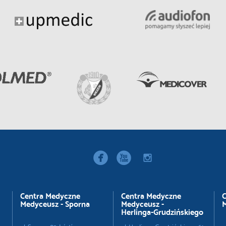


instagram
Centra Medyczne
Centra Medyczne
C
Medyceusz - Sporna
Medyceusz -
M
Herlinga-Grudzińskiego