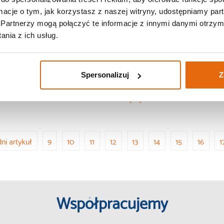
ormacje o tym, jak korzystasz z naszej witryny, udostępniamy p
Partnerzy mogą połączyć te informacje z innymi danymi otrzym
nia z ich usług.
Spersonalizuj
Z
Więcej
ni artykuł
9
10
11
12
13
14
15
16
1
Współpracujemy