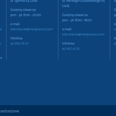
ul. Sporna 83, Łódź
ul. Herlinga-Grudzińskiego 61,
u
Łódź
Godziny otwarcia:
G
pon. - pt. 8:00 - 20:00
Godziny otwarcia:
p
pon. - pt. 8:00 - 18:00
e-mail:
e
us
sekretariat@medyceusz.com
e-mail:
s
sekretariat@medyceusz.com
Infolinia:
I
e
42 656 76 57
Infolinia:
4
42 657 41 25
su
zastrzeżone