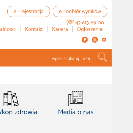
e - rejestracja
e - odbiór wyników
42 613-69-00
alności
Kontakt
Kariera
Ogłoszenia


instagram
Szukaj...
ykon zdrowia
Media o nas