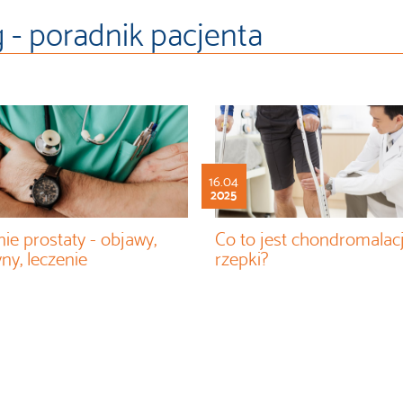
 - poradnik pacjenta
16.04
2025
ie prostaty - objawy,
Co to jest chondromalac
ny, leczenie
rzepki?