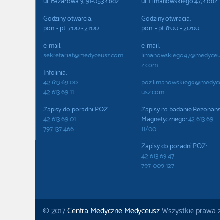
ul. Bazarowa 9, 91-053 Łódź
ul. Limanowskiego 47, Łódź
Godziny otwarcia:
Godziny otwracia:
pon. - pt. 7:00 - 21:00
pon. - pt. 8:00 - 20:00
e-mail:
e-mail:
sekretariat@medyceusz.com
limanowskiego47@medyce
z.com
Infolinia:
42 613 69 00
poz.limanowskiego@medyc
42 613 69 11
usz.com
Zapisy do poradni POZ:
Zapisy na badanie Rezonan
42 613 69 01
Magnetycznego:
42 613 69
797 137 466
11/00
Zapisy do poradni POZ:
42 613 69 47
797-009-127
© 2017
Centra Medyczne Medyceusz
Wszystkie prawa 