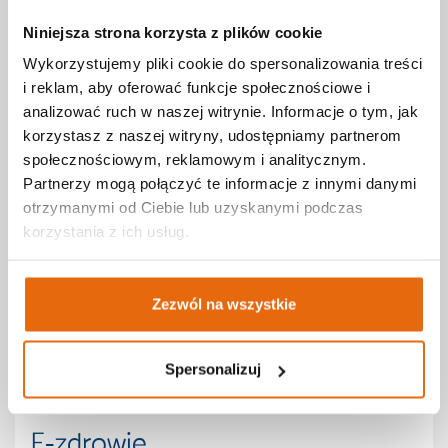
obrazowa (RTG, USG, rezonans magnetyczny, tomografia
komputerowa, mammografia). Placówki mają podpisane umowy z
Niniejsza strona korzysta z plików cookie
Narodowym Funduszem Zdrowia, a także świadczą usługi
Wykorzystujemy pliki cookie do spersonalizowania treści
komercyjne.
i reklam, aby oferować funkcje społecznościowe i
analizować ruch w naszej witrynie. Informacje o tym, jak
korzystasz z naszej witryny, udostępniamy partnerom
Strefa pacjenta
społecznościowym, reklamowym i analitycznym.
Partnerzy mogą połączyć te informacje z innymi danymi
otrzymanymi od Ciebie lub uzyskanymi podczas
Poradnik
korzystania z ich usług.
Z życia przychodni - aktualności
Zezwól na wszystkie
Blog - poradnik pacjenta
Leksykon zdrowia
Spersonalizuj
Media o nas
E-zdrowie