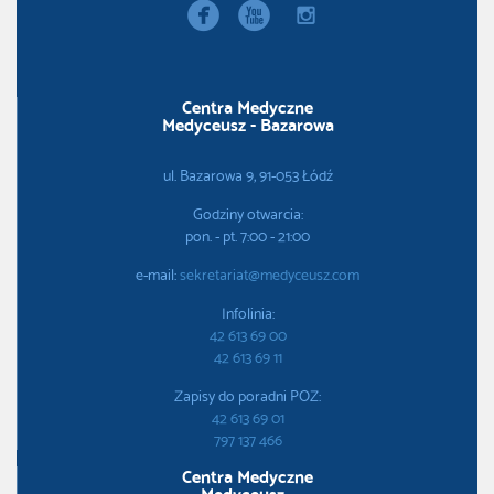


instagram
Centra Medyczne
Medyceusz - Bazarowa
ul. Bazarowa 9, 91-053 Łódź
Godziny otwarcia:
pon. - pt. 7:00 - 21:00
e-mail:
sekretariat@medyceusz.com
Infolinia:
42 613 69 00
42 613 69 11
Zapisy do poradni POZ:
42 613 69 01
797 137 466
Centra Medyczne
Medyceusz -