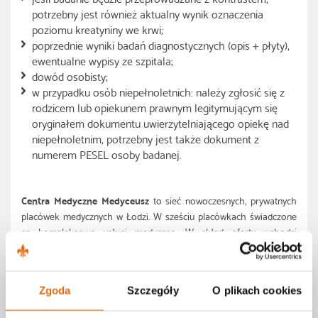
potrzebny jest również aktualny wynik oznaczenia
poziomu kreatyniny we krwi;
poprzednie wyniki badań diagnostycznych (opis + płyty),
ewentualne wypisy ze szpitala;
dowód osobisty;
w przypadku osób niepełnoletnich: należy zgłosić się z
rodzicem lub opiekunem prawnym legitymującym się
oryginałem dokumentu uwierzytelniającego opiekę nad
niepełnoletnim, potrzebny jest także dokument z
numerem PESEL osoby badanej.
Centra Medyczne Medyceusz
to sieć nowoczesnych, prywatnych
placówek medycznych w Łodzi. W sześciu placówkach świadczone
są kompleksowe usługi medyczne. W skład oferty wchodzi
Podstawowa Opieka Zdrowotna (POZ), opieka pediatryczna,
poradnie lekarzy specjalistów (AOS), hospitalizacja planowa w
Szpitalu Centrów Medycznych Medyceusz, laboratoria, diagnostyka
Zgoda
Szczegóły
O plikach cookies
specjalistyczna, transport medyczny, nocna i świąteczna opieka
lekarska. Sztandarową usługą CM Medyceusz jest diagnostyka