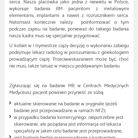
serca. Nasza placówka jako jedna z niewielu w Polsce,
wykonuje badania RM pacjentom z metalowymi
elementami, implantami a nawet z rozrusznikiem serca.
Natomiast koniecznie należy poinformować o tym
podczas zapisu na badanie, ponieważ do takiego badania
nasza kadra musi się specjalnie przygotować.
U kobiet w I trymestrze ciąży decyzję o wykonaniu zabiegu
podejmuje lekarz radiolog w porozumieniu z ginekologiem
prowadzącym ciążę. Przeciwwskazaniem może być, choć
nie musi, także tatuaż w miejscu poddawanym badaniu.
Zgłaszając się na badanie MR w Centrach Medycznych
Medyceusz pacjent powinien przynieść ze sobą:
aktualne skierowanie na badanie w oryginale (jeżeli
badanie jest przeprowadzane w ramach NFZ);
w przypadku badania komercyjnego: niepotrzebne jest
skierowanie, ale pożądana jest informacja od lekarza
specjalisty w jakim celu badanie jest przeprowadzane;
jeśli badanie będzie przeprowadzane z kontrastem,