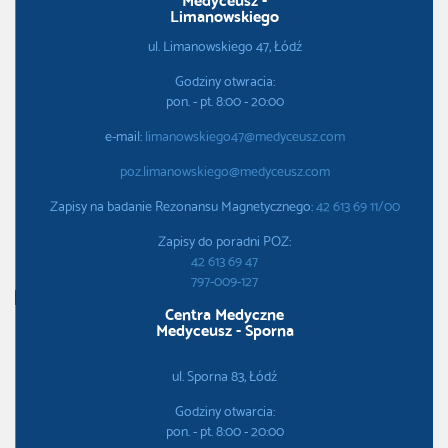
Limanowskiego
ul. Limanowskiego 47, Łódź
Godziny otwracia:
pon. - pt. 8:00 - 20:00
e-mail:
limanowskiego47@medyceusz.com
poz.limanowskiego@medyceusz.com
Zapisy na badanie Rezonansu Magnetycznego:
42 613 69 11/00
Zapisy do poradni POZ:
42 613 69 47
797-009-127
Centra Medyczne
Medyceusz - Sporna
ul. Sporna 83, Łódź
Godziny otwarcia:
pon. - pt. 8:00 - 20:00