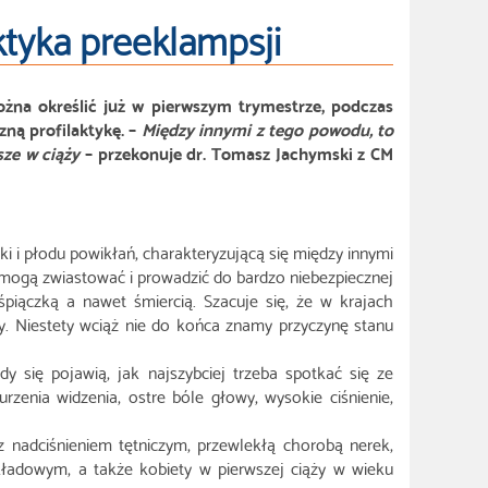
ktyka preeklampsji
żna określić już w pierwszym trymestrze, podczas
ną profilaktykę. –
Między innymi z tego powodu, to
sze w ciąży
– przekonuje dr. Tomasz Jachymski z CM
i i płodu powikłań, charakteryzującą się między innymi
 mogą zwiastować i prowadzić do bardzo niebezpiecznej
piączką a nawet śmiercią. Szacuje się, że w krajach
y. Niestety wciąż nie do końca znamy przyczynę stanu
y się pojawią, jak najszybciej trzeba spotkać się ze
rzenia widzenia, ostre bóle głowy, wysokie ciśnienie,
z nadciśnieniem tętniczym, przewlekłą chorobą nerek,
układowym, a także kobiety w pierwszej ciąży w wieku