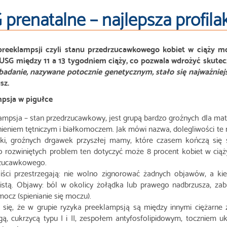
prenatalne – najlepsza profila
reeklampsji czyli stanu przedrzucawkowego kobiet w ciąży mo
USG między 11 a 13 tygodniem ciąży, co pozwala wdrożyć skutecz
badanie, nazywane potocznie genetycznym, stało się najważniej
sz.
psja w pigułce
ampsja – stan przedrzucawkowy, jest grupą bardzo groźnych dla matk
nieniem tętniczym i białkomoczem. Jak mówi nazwa, dolegliwości te
ki, groźnych drgawek przyszłej mamy, które czasem kończą się ś
 rozwiniętych problem ten dotyczyć może 8 procent kobiet w ciąż
zucawkowego.
liści przestrzegają: nie wolno zignorować żadnych objawów, a kied
listą. Objawy: ból w okolicy żołądka lub prawego nadbrzusza, zabu
mocz (spienianie się moczu).
 się, że w grupie ryzyka preeklampsją są między innymi ciężarne 
ą, cukrzycą typu I i II, zespołem antyfosfolipidowym, toczniem 