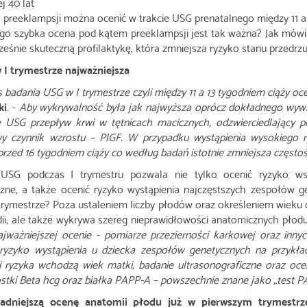
j 40 lat
 preeklampsji można ocenić w trakcie USG prenatalnego między 11 a 
go szybka ocena pod kątem preeklampsji jest tak ważna? Jak mówi
ześnie skuteczną profilaktykę, która zmniejsza ryzyko stanu przed
 I trymestrze najważniejsza
 badania USG w I trymestrze czyli między 11 a 13 tygodniem ciąży o
ki
. -
Aby wykrywalność była jak najwyższa oprócz dokładnego wywi
e USG przepływ krwi w tętnicach macicznych, odzwierciedlający 
y czynnik wzrostu – PlGF. W przypadku wystąpienia wysokiego r
 przed 16 tygodniem ciąży co według badań istotnie zmniejsza częst
 USG podczas I trymestru pozwala nie tylko ocenić ryzyko ws
zne, a także ocenić ryzyko wystąpienia najczęstszych zespołów g
trymestrze? Poza ustaleniem liczby płodów oraz określeniem wieku c
dii, ale także wykrywa szereg nieprawidłowości anatomicznych płodu
jważniejszej ocenie - pomiarze przezierności karkowej oraz inn
 ryzyko wystąpienia u dziecka zespołów genetycznych na przyk
ji ryzyka wchodzą wiek matki, badanie ultrasonograficzne oraz o
stki Beta hcg oraz białka PAPP-A – powszechnie znane jako „test P
adniejszą ocenę anatomii płodu już w pierwszym trymestrz