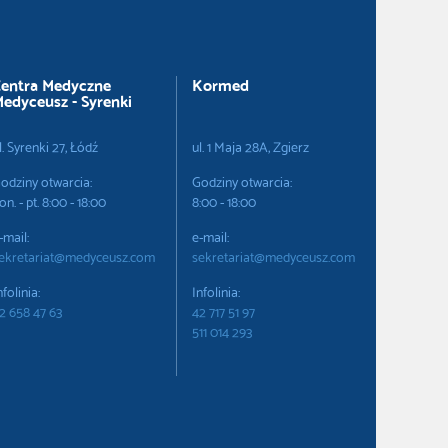
entra Medyczne
Kormed
edyceusz - Syrenki
l. Syrenki 27, Łódź
ul. 1 Maja 28A, Zgierz
odziny otwarcia:
Godziny otwarcia:
on. - pt. 8:00 - 18:00
8:00 - 18:00
-mail:
e-mail:
ekretariat@medyceusz.com
sekretariat@medyceusz.com
nfolinia:
Infolinia:
2 658 47 63
42 717 51 97
511 014 293