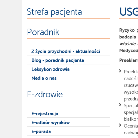
USG 
Strefa pacjenta
Poradnik
Ryzyko p
badania 
właśnie 
Medyceu
Z życia przychodni - aktualności
Blog - poradnik pacjenta
Preeklam
Leksykon zdrowia
Preekl
Media o nas
nadciś
rzucaw
E-zdrowie
wysoko
przedr
Specja
specja
E-rejestracja
białko
E-odbiór wyników
Ocenia
E-porada
nadwag