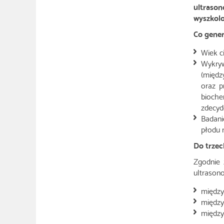
ultraso
wyszkolo
Co gener
Wiek c
Wykryw
(międz
oraz p
bioche
zdecyd
Badani
płodu 
Do trzec
Zgodnie 
ultrasono
między
między
między