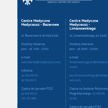
Centra Medyczne
Centra Medyczne
Medyceusz - Bazarowa
Medyceusz -
Limanowskiego
ul. Bazarowa 9, 91-053 Łódź
ul. Limanowskiego 47, Łódź
Godziny otwarcia:
Godziny otwracia:
pon. - pt. 7:00 - 21:00
pon. - pt. 8:00 - 20:00
e-mail:
e-mail:
sekretariat@medyceusz.com
limanowskiego47@medyce
z.com
Infolinia:
42 613 69 00
poz.limanowskiego@medyc
42 613 69 11
usz.com
Zapisy do poradni POZ:
Zapisy na badanie Rezonan
42 613 69 01
Magnetycznego:
42 613 69
797 137 466
11/00
Zapisy do poradni POZ: