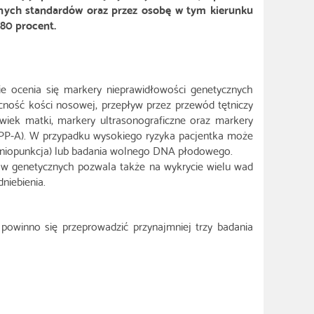
onych standardów oraz przez osobę w tym kierunku
80 procent.
 ocenia się markery nieprawidłowości genetycznych
cność kości nosowej, przepływ przez przewód tętniczy
 wiek matki, markery ultrasonograficzne oraz markery
APP-A). W przypadku wysokiego ryzyka pacjentka może
mniopunkcja) lub badania wolnego DNA płodowego.
łów genetycznych pozwala także na wykrycie wielu wad
niebienia.
owinno się przeprowadzić przynajmniej trzy badania