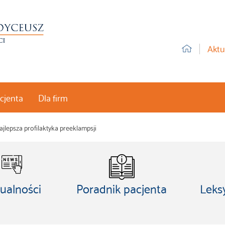
Aktu
acjenta
Dla firm
ajlepsza profilaktyka preeklampsji
ualności
Poradnik pacjenta
Leks