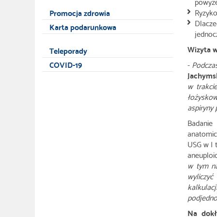
powyże
Ryzyko
Promocja zdrowia
Dlacze
Karta podarunkowa
jednoc
Wizyta w
Teleporady
COVID-19
-
Podczas
Jachyms
w trakci
łożyskow
aspiryny
Badanie
anatomic
USG w I 
aneuploi
w tym na
wyliczyć
kalkulac
podjedno
Na dokł