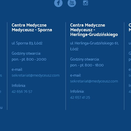


instagram
Centra Medyczne
Centra Medyczne
C
Medyceusz - Sporna
Medyceusz -
M
Herlinga-Grudzińskiego
ul. Sporna 83, Łódź
ul. Herlinga-Grudzińskiego 61,
u
Łódź
Godziny otwarcia:
G
pon. - pt. 8:00 - 20:00
Godziny otwarcia:
p
pon. - pt. 8:00 - 18:00
e-mail:
e
us
sekretariat@medyceusz.com
e-mail:
s
sekretariat@medyceusz.com
Infolinia:
I
e
42 656 76 57
Infolinia:
4
42 657 41 25
su