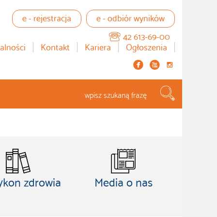
e - rejestracja
e - odbiór wyników
42 613-69-00
alności
Kontakt
Kariera
Ogłoszenia


instagram
Szukaj...
ykon zdrowia
Media o nas