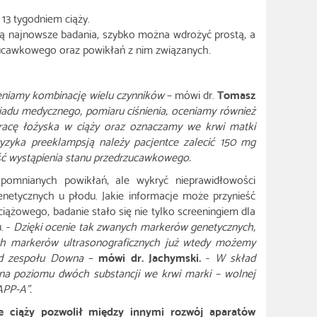
13 tygodniem ciąży.
ą najnowsze badania, szybko można wdrożyć prostą, a
rzucawkowego oraz powikłań z nim związanych.
ceniamy kombinację wielu czynników
– mówi dr.
Tomasz
adu medycznego, pomiaru ciśnienia, oceniamy również
pracę łożyska w ciąży oraz oznaczamy we krwi matki
yzyka preeklampsją należy pacjentce zalecić 150 mg
ość wystąpienia stanu przedrzucawkowego.
pomnianych powikłań, ale wykryć nieprawidłowości
enetycznych u płodu. Jakie informacje może przynieść
iążowego, badanie stało się nie tylko screeningiem dla
. -
Dzięki ocenie tak zwanych markerów genetycznych,
ych markerów ultrasonograficznych już wtedy możemy
ład zespołu Downa
–
mówi dr. Jachymski.
-
W skład
cena poziomu dwóch substancji we krwi marki – wolnej
APP-A”.
e ciąży pozwolił między innymi rozwój aparatów