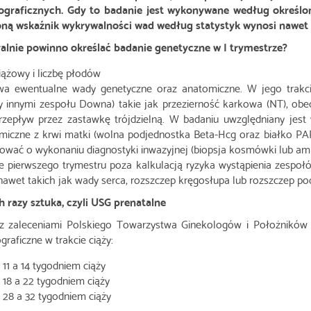
nograficznych. Gdy to badanie jest wykonywane według określ
ną wskaźnik wykrywalności wad według statystyk wynosi nawet 
alnie powinno określać badanie genetyczne w I trymestrze?
iążowy i liczbę płodów
a ewentualne wady genetyczne oraz anatomiczne. W jego trakcie
y innymi zespołu Downa) takie jak przezierność karkowa (NT), obe
rzepływ przez zastawkę trójdzielną. W badaniu uwzględniany jest
miczne z krwi matki (wolna podjednostka Beta-Hcg oraz białko P
ować o wykonaniu diagnostyki inwazyjnej (biopsja kosmówki lub a
e pierwszego trymestru poza kalkulacją ryzyka wystąpienia zespo
nawet takich jak wady serca, rozszczep kręgosłupa lub rozszczep pod
h razy sztuka, czyli USG prenatalne
z zaleceniami Polskiego Towarzystwa Ginekologów i Położników p
graficzne w trakcie ciąży:
 11 a 14 tygodniem ciąży
 18 a 22 tygodniem ciąży
 28 a 32 tygodniem ciąży